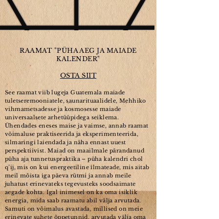
RAAMAT "PÜHA AEG JA MAIADE
KALENDER"
OSTA SIIT
See raamat viib lugeja Guatemala maiade
tuletseremooniatele, saunarituaalidele, Mehhiko
vihmametsadesse ja kosmosesse maiade
universaalsete arhetüüpidega seiklema.
Ühendades eneses maise ja vaimse, annab raamat
võimaluse praktiseerida ja eksperimenteer
ida,
silmaringi laiendada ja näha ennast uuest
perspektiivist. Maiad on maailmale pärandanud
püha aja tunnetuspraktika – püha kalendri chol
q’ij, mis on kui energeetiline ilmateade, mis aitab
meil mõista iga päeva rütmi ja annab meile
juhatust erinevateks tegevusteks soodsaimate
aegade kohta. Igal inimesel on ka oma isiklik
energia, mida saab raamatu abil välja arvutada.
Samuti on võimalus avastada, millised on meie
erinevate suhete õppetunnid, arvutada välja oma