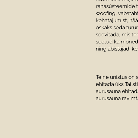
rahasüsteemide t
woofing, vabataht
kehatajumist, hää
oskaks seda turun
soovitada, mis te
seotud ka mõned i
ning abistajad, k
Teine unistus on 
ehitada üks Tai st
aurusauna ehitada
aurusauna ravimt