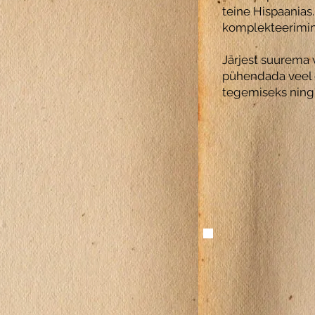
teine Hispaanias
komplekteerimi
Järjest suurema 
pühendada veel e
tegemiseks ning