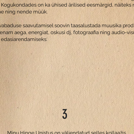
. Kogukondades on ka ühised ärilised eesmärgid, näiteks
ne ning nende müük.
vabaduse saavutamisel soovin taasalustada muusika prod
nam aega, energiat, oskusi dj, fotograafia ning audio-vis
 edasiarendamiseks.
3
Minu Hinge Unistus on väljendatud selles kollaažis.