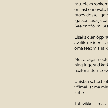
mul oleks rohkem 
ennast erinevate t
proovidesse, igat
Igatsen luua ja p
See on töö, mille
Lisaks olen õppin
avaliku esinemise 
oma teadmisi ja 
Mulle väga meeld
ning lugenud katk
häälenäitlemisek
Unistan sellest, 
võimalust ma miski
kohe.
Tulevikku silmas 