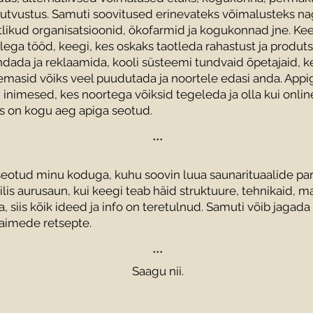
utvustus. Samuti soovitused erinevateks võimalusteks n
likud organisatsioonid, ökofarmid ja kogukonnad jne. Kee
lega tööd, keegi, kes oskaks taotleda rahastust ja produts
dada ja reklaamida, kooli süsteemi tundvaid õpetajaid, k
emasid võiks veel puudutada ja noortele edasi anda. Appig
nimesed, kes noortega võiksid tegeleda ja olla kui onlin
es on kogu aeg apiga seotud.
***
seotud minu koduga, kuhu soovin luua saunarituaalide para
iilis aurusaun, kui keegi teab häid struktuure, tehnikaid, m
, siis kõik ideed ja info on teretulnud. Samuti võib jagada
aimede retsepte.
***
Saagu nii.