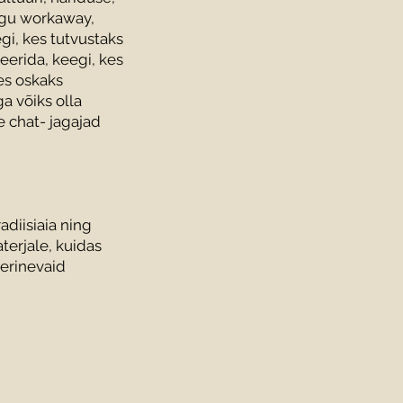
agu workaway,
gi, kes tutvustaks
eerida, keegi, kes
es oskaks
a võiks olla
e chat- jagajad
diisiaia ning
aterjale, kuidas
 erinevaid