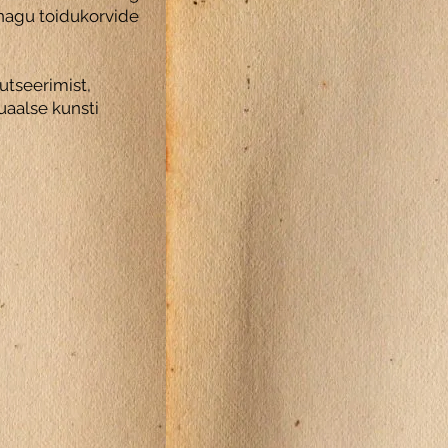
 nagu toidukorvide
utseerimist,
uaalse kunsti