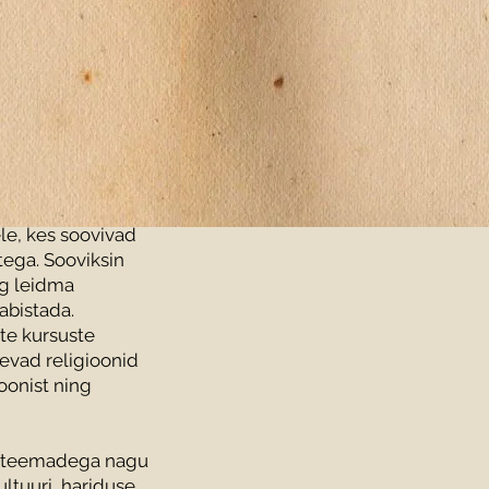
le, kes soovivad
tega. Sooviksin
ng leidma
 abistada.
ate kursuste
nevad religioonid
oonist ning
te teemadega nagu
ltuuri, hariduse,