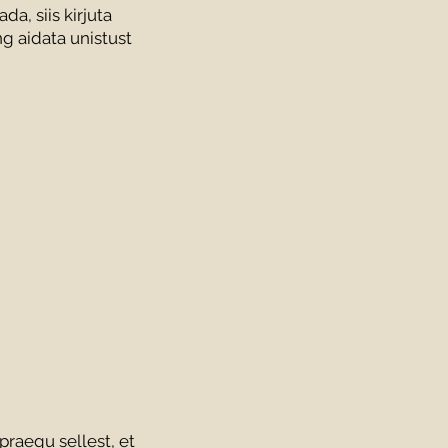
a, siis kirjuta
g aidata unistust
praegu sellest, et