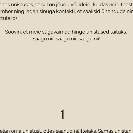
es unistuses, et sul on jõudu või ideid, kuidas neid teostad
mber ning jagan sinuga kontakti, et saaksid ühenduda nin
tuta.io
)
Soovin, et meie sügavaimad hinge unistused täituks.
Saagu nii, saagu nii, saagu nii!
1
elan oma unistust, olles saanud näitlejaks. Samas unistan 