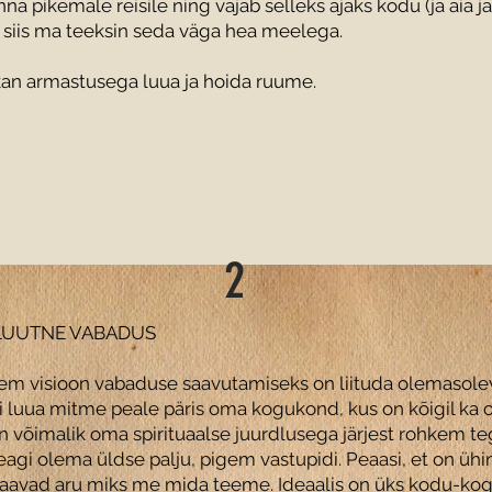
na pikemale reisile ning vajab selleks ajaks kodu (ja aia j
 siis ma teeksin seda väga hea meelega.
kan armastusega luua ja hoida ruume.
2
LUUTNE VABADUS
rem visioon vabaduse saavutamiseks on liituda olemaso
luua mitme peale päris oma kogukond, kus on kõigil ka o
 võimalik oma spirituaalse juurdlusega järjest rohkem te
agi olema üldse palju, pigem vastupidi. Peaasi, et on üh
saavad aru miks me mida teeme. Ideaalis on üks kodu-kog