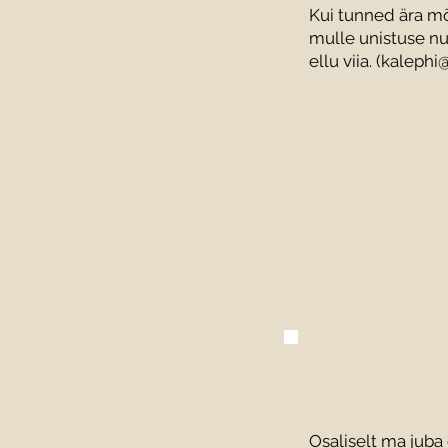
Kui tunned ära mõn
mulle unistuse nu
ellu viia. (
kalephi@
Osaliselt ma juba 