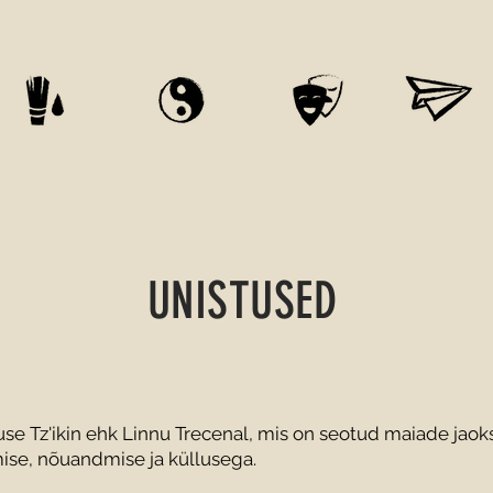
UNISTUSED
use Tz'ikin ehk Linnu Trecenal, mis on seotud maiade jaoks
imise, nõuandmise ja küllusega.