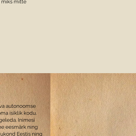
a miks mitte
leva autonoomse
ma isiklik kodu.
geleda. Inimesi
ine eesmärk ning
ukond Eestis ning