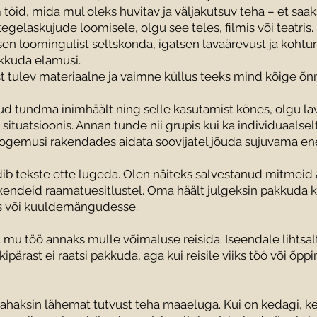
töid, mida mul oleks huvitav ja väljakutsuv teha – et sa
egelaskujude loomisele, olgu see teles, filmis või teatris.
sen loomingulist seltskonda, igatsen lavaärevust ja kohtu
akkuda elamusi.
st tulev materiaalne ja vaimne küllus teeks mind kõige õ
ud tundma inimhäält ning selle kasutamist kõnes, olgu la
situatsioonis. Annan tunde nii grupis kui ka individuaalsel
kogemusi rakendades aidata soovijatel jõuda sujuvama en
ib tekste ette lugeda. Olen näiteks salvestanud mitmeid
endeid raamatuesitlustel. Oma häält julgeksin pakkuda k
s või kuuldemängudesse.
et mu töö annaks mulle võimaluse reisida. Iseendale lihtsa
pärast ei raatsi pakkuda, aga kui reisile viiks töö või õppi
tahaksin lähemat tutvust teha maaeluga. Kui on kedagi, ke