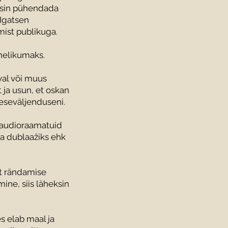
aksin pühendada
 Igatsen
mist publikuga.
nnelikumaks.
val või muus
t ja usun, et oskan
eseväljenduseni.
 audioraamatuid
a dublaažiks ehk
lt rändamise
mine, siis läheksin
s elab maal ja