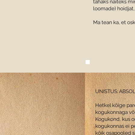
tahaks näiteks min
loomade) hoidjat,
Ma tean ka, et os
UNISTUS: ABSO
Hetkel kõige pa
kogukonnaga või 
Kogukond, kus on
kogukonnas ei pe
kõik osapooled 