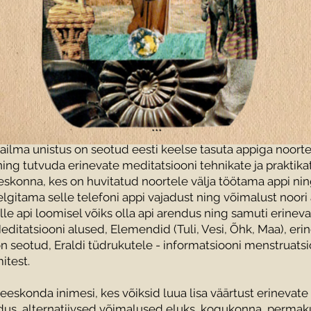
***
ailma unistus on seotud eesti keelse tasuta appiga noorte
ing tutvuda erinevate meditatsiooni tehnikate ja praktika
eskonna, kes on huvitatud noortele välja töötama appi ni
 selgitama selle telefoni appi vajadust ning võimalust noori
le api loomisel võiks olla api arendus ning samuti erinev
ditatsiooni alused, Elemendid (Tuli, Vesi, Õhk, Maa), eri
n seotud, Eraldi tüdrukutele - informatsiooni menstruatsi
itest.
eeskonda inimesi, kes võiksid luua lisa väärtust erineva
dus, alternatiivsed võimalused eluks, kogukonna, permaku