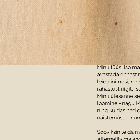
Minu füüsilise ma
avastada ennast n
leida inimesi, me
rahastust riigilt,
Minu ülesanne sel
loomine - nagu Me
ning kuidas nad o
naistemüsteerium
Sooviksin leida m
Alternatiiv majan