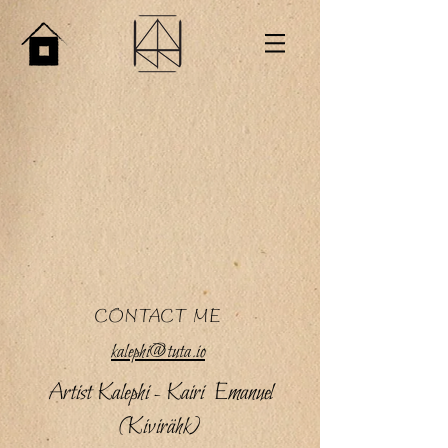
CONTACT ME
kalephi@tuta.io
Artist Kalephi - Kairi Emanuel
(Kivirähk)